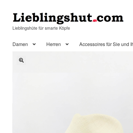
Zur
Zum
Navigation
Inhalt
Lieblingshüte für smarte Köpfe
springen
springen
Damen
Herren
Accessoires für Sie und I