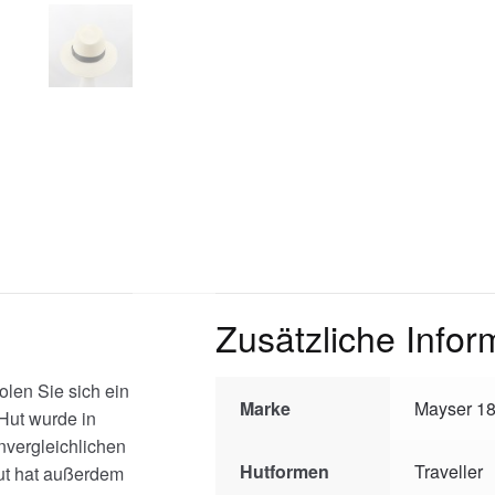
Zusätzliche Infor
len Sie sich ein
Marke
Mayser 1
Hut wurde in
nvergleichlichen
Hutformen
Traveller
hut hat außerdem