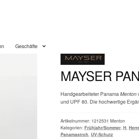
hn
Geschäfte
MAYSER PA
Handgearbeiteter Panama
Menton
v
und UPF 80. Die hochwertige Ergä
Artikelnummer:
1212531 Menton
Kategorien:
Frühjahr/Sommer
,
H
,
Herr
Panamastroh
,
UV-Schutz