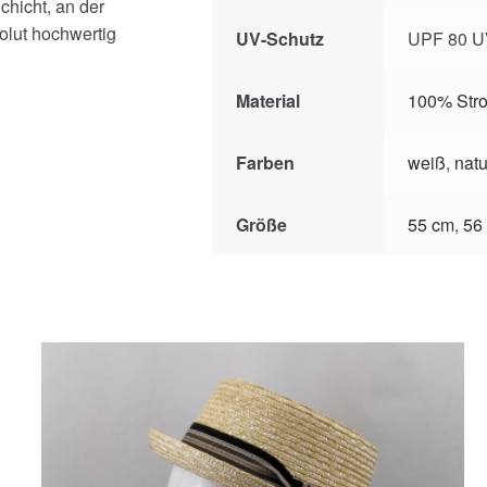
hicht, an der
olut hochwertig
UV-Schutz
UPF 80 UV
Material
100% Str
Farben
weiß
,
natu
Größe
55 cm
,
56