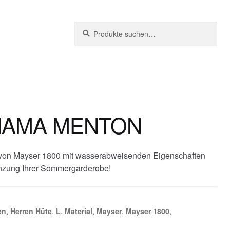
Suche
Suchen
nach:
NAMA MENTON
on Mayser 1800 mit wasserabweisenden Eigenschaften
nzung Ihrer Sommergarderobe!
en
,
Herren Hüte
,
L
,
Material
,
Mayser
,
Mayser 1800
,