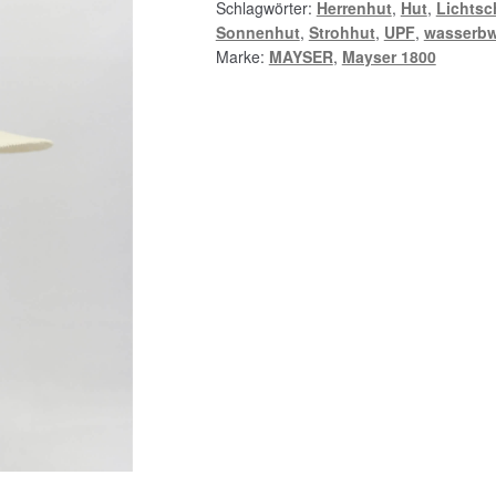
Schlagwörter:
Herrenhut
,
Hut
,
Lichtsc
Sonnenhut
,
Strohhut
,
UPF
,
wasserbw
Marke:
MAYSER
,
Mayser 1800