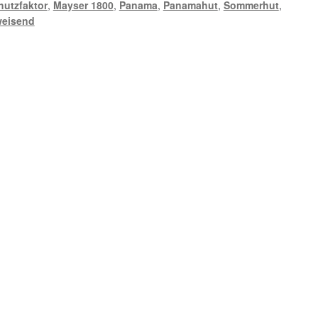
hutzfaktor
,
Mayser 1800
,
Panama
,
Panamahut
,
Sommerhut
,
eisend