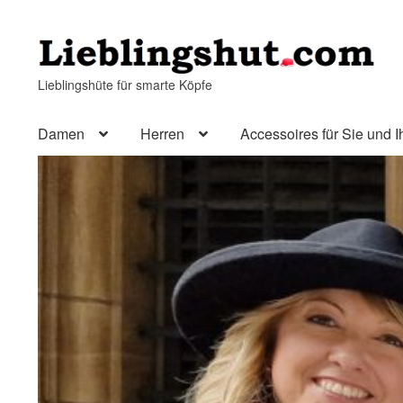
Zur
Zum
Navigation
Inhalt
Lieblingshüte für smarte Köpfe
springen
springen
Damen
Herren
Accessoires für Sie und I