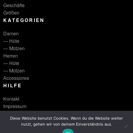
Geschäfte
Größen
KATEGORIEN
Damen
— Hüte
— Mützen
Herren
— Hüte
— Mützen
Accessoires
HILFE
Kontakt
Impressum
Diese Website benutzt Cookies. Wenn du die Website weiter
nutzt, gehen wir von deinem Einverständnis aus.
© lieblingshut 2026