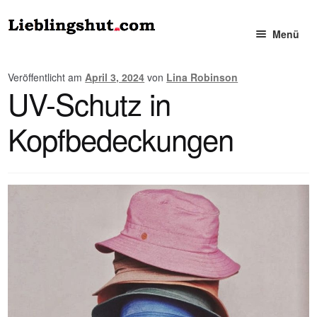
Zur
Zum
Menü
Navigation
Inhalt
springen
springen
Damen
Veröffentlicht am
April 3, 2024
von
Lina Robinson
UV-Schutz in
— Hüte
Kopfbedeckungen
— Mützen
Herren
— Hüte
— Mützen
Accessoires für Sie und Ihn