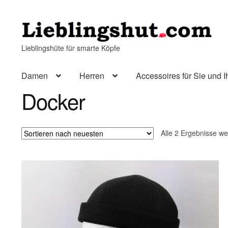
Zur
Zum
Navigation
Inhalt
Lieblingshüte für smarte Köpfe
springen
springen
Damen
Herren
Accessoires für Sie und I
Docker
Alle 2 Ergebnisse w