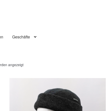
hn
Geschäfte
Nach
erden angezeigt
neuesten
sortiert