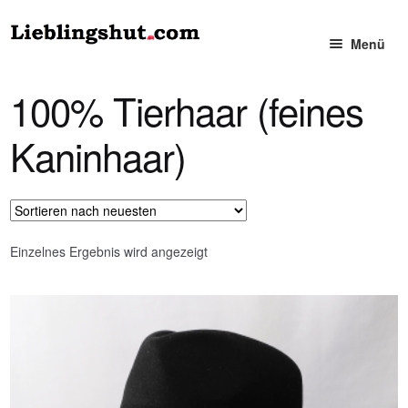
Zur
Zum
Menü
Navigation
Inhalt
springen
springen
Damen
100% Tierhaar (feines
— Hüte
Kaninhaar)
— Mützen
Herren
Einzelnes Ergebnis wird angezeigt
— Hüte
— Mützen
Accessoires für Sie und Ihn