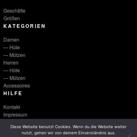
Geschäfte
Größen
KATEGORIEN
Damen
— Hüte
— Mützen
Herren
— Hüte
— Mützen
Accessoires
HILFE
Kontakt
Impressum
Diese Website benutzt Cookies. Wenn du die Website weiter
nutzt, gehen wir von deinem Einverständnis aus.
© lieblingshut 2026